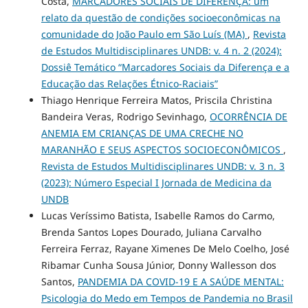
Costa,
MARCADORES SOCIAIS DE DIFERENÇA: um
relato da questão de condições socioeconômicas na
comunidade do João Paulo em São Luís (MA)
,
Revista
de Estudos Multidisciplinares UNDB: v. 4 n. 2 (2024):
Dossiê Temático “Marcadores Sociais da Diferença e a
Educação das Relações Étnico-Raciais”
Thiago Henrique Ferreira Matos, Priscila Christina
Bandeira Veras, Rodrigo Sevinhago,
OCORRÊNCIA DE
ANEMIA EM CRIANÇAS DE UMA CRECHE NO
MARANHÃO E SEUS ASPECTOS SOCIOECONÔMICOS
,
Revista de Estudos Multidisciplinares UNDB: v. 3 n. 3
(2023): Número Especial I Jornada de Medicina da
UNDB
Lucas Veríssimo Batista, Isabelle Ramos do Carmo,
Brenda Santos Lopes Dourado, Juliana Carvalho
Ferreira Ferraz, Rayane Ximenes De Melo Coelho, José
Ribamar Cunha Sousa Júnior, Donny Wallesson dos
Santos,
PANDEMIA DA COVID-19 E A SAÚDE MENTAL:
Psicologia do Medo em Tempos de Pandemia no Brasil