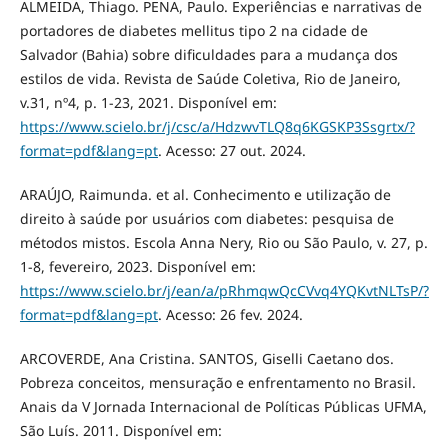
ALMEIDA, Thiago. PENA, Paulo. Experiências e narrativas de
portadores de diabetes mellitus tipo 2 na cidade de
Salvador (Bahia) sobre dificuldades para a mudança dos
estilos de vida. Revista de Saúde Coletiva, Rio de Janeiro,
v.31, nº4, p. 1-23, 2021. Disponível em:
https://www.scielo.br/j/csc/a/HdzwvTLQ8q6KGSKP3Ssgrtx/?
format=pdf&lang=pt
. Acesso: 27 out. 2024.
ARAÚJO, Raimunda. et al. Conhecimento e utilização de
direito à saúde por usuários com diabetes: pesquisa de
métodos mistos. Escola Anna Nery, Rio ou São Paulo, v. 27, p.
1-8, fevereiro, 2023. Disponível em:
https://www.scielo.br/j/ean/a/pRhmqwQcCVvq4YQKvtNLTsP/?
format=pdf&lang=pt
. Acesso: 26 fev. 2024.
ARCOVERDE, Ana Cristina. SANTOS, Giselli Caetano dos.
Pobreza conceitos, mensuração e enfrentamento no Brasil.
Anais da V Jornada Internacional de Políticas Públicas UFMA,
São Luís. 2011. Disponível em: