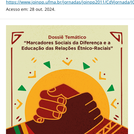
https://www.joinpp.ufma.br/jornadas/joinpp2011/CdVjor
Acesso em: 28 out. 2024.