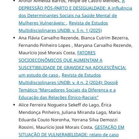
Arthur Almeida Barros, Felipe de Castro Mendes,
A
DEPRESSÃO PÓS-PARTO E DESIGUALDADE: A influência
dos Determinantes Sociais na Saúde Mental de
Mulheres Vulneráveis:
,
Revista de Estudos
Multidisciplinares UNDB: v. 5 n. 1 (2025)
Ana Flávia Carvalho Rezende, Bianca Cutrim Bezerra,
Fernando Pinheiro Lopes , Maryana Carvalho Rezende,
Maurício José Morais Costa,
FATORES
SOCIOECONÔMICOS QUE AUMENTAM A
SUSCETIBILIDADE DE GRAVIDEZ NA ADOLESCÊNCIA:
um estudo de caso
,
Revista de Estudos
Multidisciplinares UNDB: v. 4 n. 2 (2024): Dossiê
Temático “Marcadores Sociais da Diferença e a
Educação das Relações Étnico-Raciais”
Alice Ferreira Nogueira Sekeff do Lago, Érica
Mendonça Pinheiro, Juliana Miranda Lago, Maria
Eduarda Couto Noronha, Yorrana Silva Demozzi
Rossini, Maurício José Morais Costa,
GESTAÇÃO EM
SITUAÇÃO DE VULNERABILIDADE: relato de caso