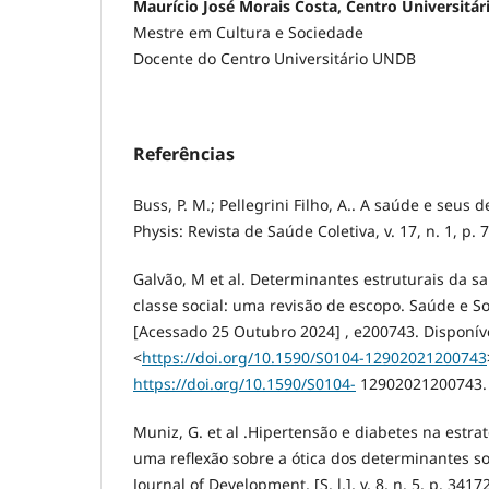
Maurício José Morais Costa, Centro Universitá
Mestre em Cultura e Sociedade
Docente do Centro Universitário UNDB
Referências
Buss, P. M.; Pellegrini Filho, A.. A saúde e seus 
Physis: Revista de Saúde Coletiva, v. 17, n. 1, p. 
Galvão, M et al. Determinantes estruturais da s
classe social: uma revisão de escopo. Saúde e Soc
[Acessado 25 Outubro 2024] , e200743. Disponív
<
https://doi.org/10.1590/S0104-12902021200743
https://doi.org/10.1590/S0104-
12902021200743.
Muniz, G. et al .Hipertensão e diabetes na estra
uma reflexão sobre a ótica dos determinantes so
Journal of Development, [S. l.], v. 8, n. 5, p. 341