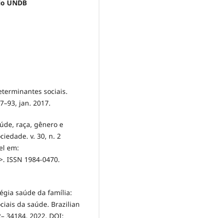
rio UNDB
determinantes sociais.
77–93, jan. 2017.
aúde, raça, gênero e
iedade. v. 30, n. 2
el em:
>. ISSN 1984-0470.
tégia saúde da família:
ciais da saúde. Brazilian
72– 34184, 2022. DOI: