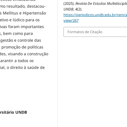
(2025).
Revista De Estudos Multidiscipl
mo resultado, destacou-
UNDB
,
4
(2).
s Mellitus e Hipertensão
https://periodicos.undb.edu.br/rem/ar
tivo e lúdico para os
view/267
tivas foram importantes
Formatos de Citação
os, bem como para
 gestão e controle das
 promoção de políticas
es, visando a construção
arantir a todos os
l, o direito à saúde de
ersitário UNDB