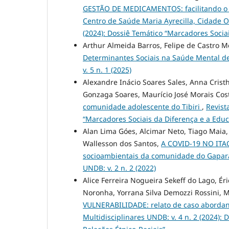
GESTÃO DE MEDICAMENTOS: facilitando o t
Centro de Saúde Maria Ayrecilla, Cidade O
(2024): Dossiê Temático “Marcadores Socia
Arthur Almeida Barros, Felipe de Castro 
Determinantes Sociais na Saúde Mental d
v. 5 n. 1 (2025)
Alexandre Inácio Soares Sales, Anna Crist
Gonzaga Soares, Maurício José Morais Cos
comunidade adolescente do Tibiri
,
Revist
“Marcadores Sociais da Diferença e a Educ
Alan Lima Góes, Alcimar Neto, Tiago Maia,
Wallesson dos Santos,
A COVID-19 NO ITAQ
socioambientais da comunidade do Gapara
UNDB: v. 2 n. 2 (2022)
Alice Ferreira Nogueira Sekeff do Lago, É
Noronha, Yorrana Silva Demozzi Rossini, M
VULNERABILIDADE: relato de caso aborda
Multidisciplinares UNDB: v. 4 n. 2 (2024):