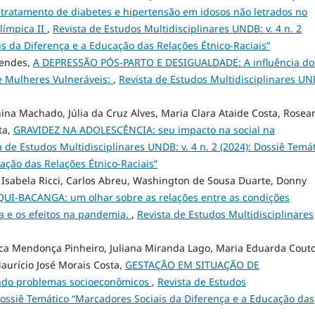
ratamento de diabetes e hipertensão em idosos não letrados no
límpica II
,
Revista de Estudos Multidisciplinares UNDB: v. 4 n. 2
is da Diferença e a Educação das Relações Étnico-Raciais”
Mendes,
A DEPRESSÃO PÓS-PARTO E DESIGUALDADE: A influência do
e Mulheres Vulneráveis:
,
Revista de Estudos Multidisciplinares UN
hina Machado, Júlia da Cruz Alves, Maria Clara Ataide Costa, Rosea
ta,
GRAVIDEZ NA ADOLESCÊNCIA: seu impacto na social na
a de Estudos Multidisciplinares UNDB: v. 4 n. 2 (2024): Dossiê Temá
ação das Relações Étnico-Raciais”
 Isabela Ricci, Carlos Abreu, Washington de Sousa Duarte, Donny
UI-BACANGA: um olhar sobre as relações entre as condições
 e os efeitos na pandemia.
,
Revista de Estudos Multidisciplinares
rica Mendonça Pinheiro, Juliana Miranda Lago, Maria Eduarda Cout
aurício José Morais Costa,
GESTAÇÃO EM SITUAÇÃO DE
ndo problemas socioeconômicos
,
Revista de Estudos
 Dossiê Temático “Marcadores Sociais da Diferença e a Educação das