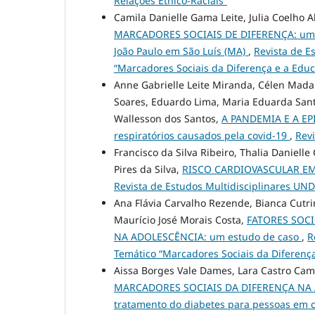
Relações Étnico-Raciais”
Camila Danielle Gama Leite, Julia Coelho A
MARCADORES SOCIAIS DE DIFERENÇA: um r
João Paulo em São Luís (MA)
,
Revista de Es
“Marcadores Sociais da Diferença e a Educ
Anne Gabrielle Leite Miranda, Célen Mad
Soares, Eduardo Lima, Maria Eduarda Santo
Wallesson dos Santos,
A PANDEMIA E A EPI
respiratórios causados pela covid-19
,
Revi
Francisco da Silva Ribeiro, Thalia Daniell
Pires da Silva,
RISCO CARDIOVASCULAR E
Revista de Estudos Multidisciplinares UNDB:
Ana Flávia Carvalho Rezende, Bianca Cutr
Maurício José Morais Costa,
FATORES SOC
NA ADOLESCÊNCIA: um estudo de caso
,
R
Temático “Marcadores Sociais da Diferença
Aissa Borges Vale Dames, Lara Castro Cam
MARCADORES SOCIAIS DA DIFERENÇA NA AT
tratamento do diabetes para pessoas em c