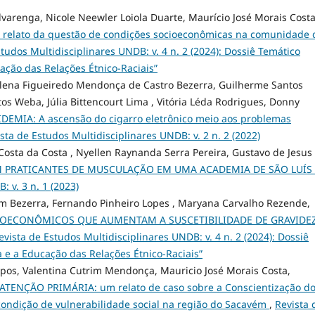
lvarenga, Nicole Neewler Loiola Duarte, Maurício José Morais Costa
elato da questão de condições socioeconômicas na comunidade 
tudos Multidisciplinares UNDB: v. 4 n. 2 (2024): Dossiê Temático
ação das Relações Étnico-Raciais”
alena Figueiredo Mendonça de Castro Bezerra, Guilherme Santos
s Weba, Júlia Bittencourt Lima , Vitória Léda Rodrigues, Donny
DEMIA: A ascensão do cigarro eletrônico meio aos problemas
sta de Estudos Multidisciplinares UNDB: v. 2 n. 2 (2022)
e Costa da Costa , Nyellen Raynanda Serra Pereira, Gustavo de Jesus
M PRATICANTES DE MUSCULAÇÃO EM UMA ACADEMIA DE SÃO LUÍS
 v. 3 n. 1 (2023)
im Bezerra, Fernando Pinheiro Lopes , Maryana Carvalho Rezende,
IOECONÔMICOS QUE AUMENTAM A SUSCETIBILIDADE DE GRAVIDE
evista de Estudos Multidisciplinares UNDB: v. 4 n. 2 (2024): Dossiê
 e a Educação das Relações Étnico-Raciais”
pos, Valentina Cutrim Mendonça, Mauricio José Morais Costa,
ENÇÃO PRIMÁRIA: um relato de caso sobre a Conscientização d
ondição de vulnerabilidade social na região do Sacavém
,
Revista 