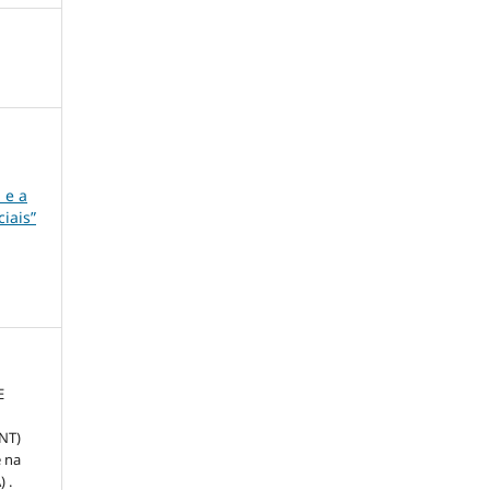
 e a
iais”
E
NT)
 na
 .