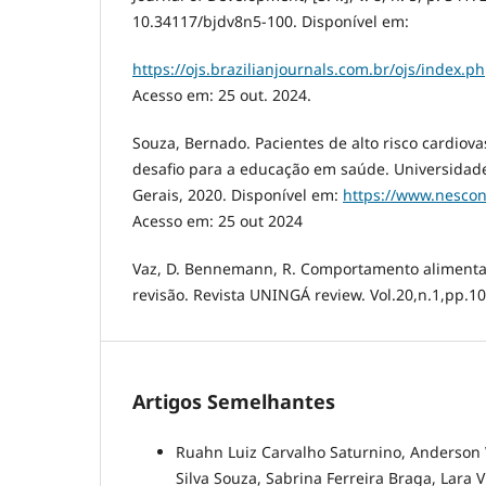
10.34117/bjdv8n5-100. Disponível em:
https://ojs.brazilianjournals.com.br/ojs/index.p
Acesso em: 25 out. 2024.
Souza, Bernado. Pacientes de alto risco cardiova
desafio para a educação em saúde. Universidаd
Gerаis, 2020. Disponível em:
https://www.nescon
Acesso em: 25 out 2024
Vaz, D. Bennemann, R. Comportamento alimentar
revisão. Revista UNINGÁ review. Vol.20,n.1,pp.10
Artigos Semelhantes
Ruahn Luiz Carvalho Saturnino, Anderson 
Silva Souza, Sabrina Ferreira Braga, Lara V