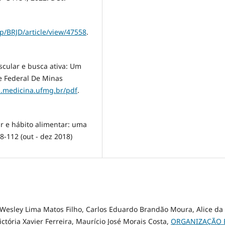
hp/BRJD/article/view/47558
.
scular e busca ativa: Um
e Federаl De Minаs
.medicina.ufmg.br/pdf
.
 e hábito alimentar: uma
8-112 (out - dez 2018)
Wesley Lima Matos Filho, Carlos Eduardo Brandão Moura, Alice da
ictória Xavier Ferreira, Maurício José Morais Costa,
ORGANIZAÇÃO 