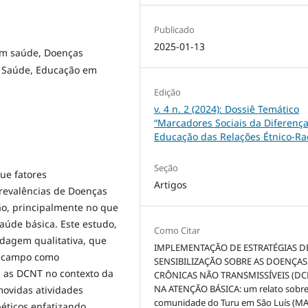
Publicado
2025-01-13
em saúde, Doenças
e Saúde, Educação em
Edição
v. 4 n. 2 (2024): Dossiê Temático
“Marcadores Sociais da Diferença
Educação das Relações Étnico-Rac
Seção
ue fatores
Artigos
prevalências de Doenças
ão, principalmente no que
saúde básica. Este estudo,
Como Citar
rdagem qualitativa, que
IMPLEMENTAÇÃO DE ESTRATÉGIAS D
e campo como
SENSIBILIZAÇÃO SOBRE AS DOENÇAS
s as DCNT no contexto da
CRÔNICAS NÃO TRANSMISSÍVEIS (DC
NA ATENÇÃO BÁSICA: um relato sobre
movidas atividades
comunidade do Turu em São Luís (MA)
béticos enfatizando