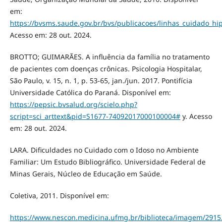
em:
https://bvsms.saude.gov.br/bvs/publicacoes/linhas_cuidado_hi
Acesso em: 28 out. 2024.
BROTTO; GUIMARÃES. A influência da família no tratamento
de pacientes com doenças crônicas. Psicologia Hospitalar,
São Paulo, v. 15, n. 1, p. 53-65, jan./jun. 2017. Pontifícia
Universidade Católica do Paraná. Disponível em:
https://pepsic.bvsalud.org/scielo.php?
script=sci_arttext&pid=S1677-74092017000100004#
y. Acesso
em: 28 out. 2024.
LARA. Dificuldades no Cuidado com o Idoso no Ambiente
Familiar: Um Estudo Bibliográfico. Universidade Federal de
Minas Gerais, Núcleo de Educação em Saúde.
Coletiva, 2011. Disponível em:
https://www.nescon.medicina.ufmg.br/biblioteca/imagem/2915