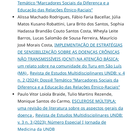
Temático “Marcadores Sociais da Diferença e a
Educação das Relações Étnico-Raciais”
Alissa Machado Rodrigues, Fábio Faria Bacellar, Júlia
Matos Kusano Robattini, Lara Brito dos Santos, Sophia
Hadassa Brandão Couto Santos Costa, Wheyla Leite
Barros, Lucas Salomão de Sousa Ferreira, Maurício
José Morais Costa,
IMPLEMENTAÇÃO DE ESTRATÉGIAS
DE SENSIBILIZAÇÃO SOBRE AS DOENÇAS CRÔNICAS
NÃO TRANSMISSÍVEIS (DCNT) NA ATENÇÃO BÁSICA:
um relato sobre na comunidade do Turu em São Luís
(MA)
,
Revista de Estudos Multidisciplinares UNDB: v. 4
n. 2 (2024): Dossiê Temático “Marcadores Sociais da
Diferença e a Educação das Relações Étnico-Raciais”
Paulo Vitor Loiola Braide, Tulio Martins Rezende,
Monique Santos do Carmo,
ESCLEROSE MÚLTIPLA:
uma revisão de literatura sobre os aspectos gerais da
doença
,
Revista de Estudos Multidisciplinares UNDB:
v. 3 n. 3 (2023): Número Especial I Jornada de
Medicina da UNDB