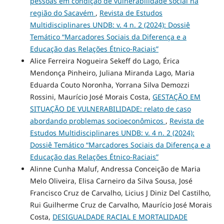
pessoas em condição de vulnerabilidade social na
região do Sacavém
,
Revista de Estudos
Multidisciplinares UNDB: v. 4 n. 2 (2024): Dossiê
Temático “Marcadores Sociais da Diferença e a
Educação das Relações Étnico-Raciais”
Alice Ferreira Nogueira Sekeff do Lago, Érica
Mendonça Pinheiro, Juliana Miranda Lago, Maria
Eduarda Couto Noronha, Yorrana Silva Demozzi
Rossini, Maurício José Morais Costa,
GESTAÇÃO EM
SITUAÇÃO DE VULNERABILIDADE: relato de caso
abordando problemas socioeconômicos
,
Revista de
Estudos Multidisciplinares UNDB: v. 4 n. 2 (2024):
Dossiê Temático “Marcadores Sociais da Diferença e a
Educação das Relações Étnico-Raciais”
Alinne Cunha Maluf, Andressa Conceição de Maria
Melo Oliveira, Elisa Carneiro da Silva Sousa, José
Francisco Cruz de Carvalho, Licius J Diniz Del Castilho,
Rui Guilherme Cruz de Carvalho, Maurício José Morais
Costa,
DESIGUALDADE RACIAL E MORTALIDADE