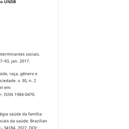
rio UNDB
determinantes sociais.
77–93, jan. 2017.
aúde, raça, gênero e
iedade. v. 30, n. 2
el em:
>. ISSN 1984-0470.
tégia saúde da família:
ciais da saúde. Brazilian
72– 34184, 2022. DOI: