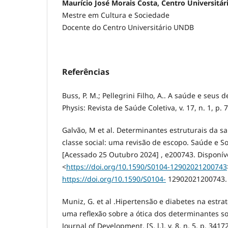
Maurício José Morais Costa, Centro Universitá
Mestre em Cultura e Sociedade
Docente do Centro Universitário UNDB
Referências
Buss, P. M.; Pellegrini Filho, A.. A saúde e seus 
Physis: Revista de Saúde Coletiva, v. 17, n. 1, p. 
Galvão, M et al. Determinantes estruturais da s
classe social: uma revisão de escopo. Saúde e Soc
[Acessado 25 Outubro 2024] , e200743. Disponív
<
https://doi.org/10.1590/S0104-12902021200743
https://doi.org/10.1590/S0104-
12902021200743.
Muniz, G. et al .Hipertensão e diabetes na estra
uma reflexão sobre a ótica dos determinantes so
Journal of Development, [S. l.], v. 8, n. 5, p. 341