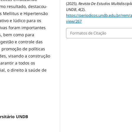
(2025).
Revista De Estudos Multidiscipl
mo resultado, destacou-
UNDB
,
4
(2).
s Mellitus e Hipertensão
https://periodicos.undb.edu.br/rem/ar
tivo e lúdico para os
view/267
tivas foram importantes
Formatos de Citação
os, bem como para
 gestão e controle das
 promoção de políticas
es, visando a construção
arantir a todos os
l, o direito à saúde de
ersitário UNDB