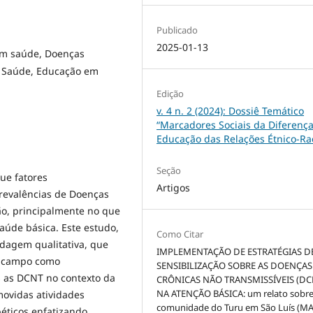
Publicado
2025-01-13
em saúde, Doenças
e Saúde, Educação em
Edição
v. 4 n. 2 (2024): Dossiê Temático
“Marcadores Sociais da Diferença
Educação das Relações Étnico-Rac
Seção
ue fatores
Artigos
prevalências de Doenças
ão, principalmente no que
saúde básica. Este estudo,
Como Citar
rdagem qualitativa, que
IMPLEMENTAÇÃO DE ESTRATÉGIAS D
e campo como
SENSIBILIZAÇÃO SOBRE AS DOENÇAS
s as DCNT no contexto da
CRÔNICAS NÃO TRANSMISSÍVEIS (DC
NA ATENÇÃO BÁSICA: um relato sobre
movidas atividades
comunidade do Turu em São Luís (MA)
béticos enfatizando