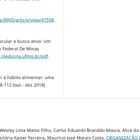
hp/BRJD/article/view/47558
.
scular e busca ativa: Um
e Federаl De Minаs
.medicina.ufmg.br/pdf
.
 e hábito alimentar: uma
8-112 (out - dez 2018)
Wesley Lima Matos Filho, Carlos Eduardo Brandão Moura, Alice da
ictória Xavier Ferreira, Maurício José Morais Costa,
ORGANIZAÇÃO 