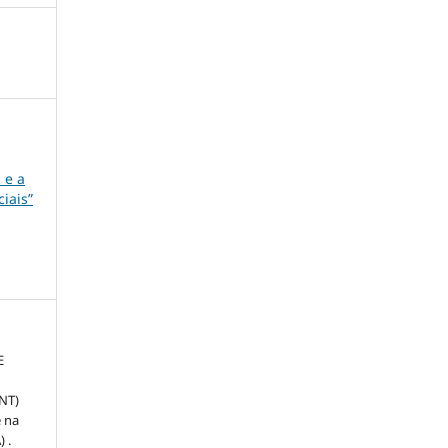
 e a
iais”
E
NT)
 na
 .