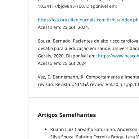
10.34117/bjdv8n5-100. Disponível em:
https://ojs.brazilianjournals.com.br/ojs/index.p
Acesso em: 25 out. 2024.
Souza, Bernado. Pacientes de alto risco cardiova
desafio para a educação em saúde. Universidаd
Gerаis, 2020. Disponível em:
https://www.nescon
Acesso em: 25 out 2024
Vaz, D. Bennemann, R. Comportamento alimentar
revisão. Revista UNINGÁ review. Vol.20,n.1,pp.10
Artigos Semelhantes
Ruahn Luiz Carvalho Saturnino, Anderson 
Silva Souza, Sabrina Ferreira Braga, Lara V