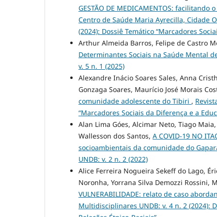
GESTÃO DE MEDICAMENTOS: facilitando o t
Centro de Saúde Maria Ayrecilla, Cidade O
(2024): Dossiê Temático “Marcadores Socia
Arthur Almeida Barros, Felipe de Castro 
Determinantes Sociais na Saúde Mental d
v. 5 n. 1 (2025)
Alexandre Inácio Soares Sales, Anna Crist
Gonzaga Soares, Maurício José Morais Cos
comunidade adolescente do Tibiri
,
Revist
“Marcadores Sociais da Diferença e a Educ
Alan Lima Góes, Alcimar Neto, Tiago Maia,
Wallesson dos Santos,
A COVID-19 NO ITAQ
socioambientais da comunidade do Gapara
UNDB: v. 2 n. 2 (2022)
Alice Ferreira Nogueira Sekeff do Lago, É
Noronha, Yorrana Silva Demozzi Rossini, M
VULNERABILIDADE: relato de caso aborda
Multidisciplinares UNDB: v. 4 n. 2 (2024):