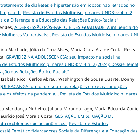
ratamento de diabetes e hipertensão em idosos não letrados no
límpica II
,
Revista de Estudos Multidisciplinares UNDB: v. 4 n. 2
is da Diferença e a Educação das Relações Étnico-Raciais”
Mendes,
A DEPRESSÃO PÓS-PARTO E DESIGUALDADE: A influência do
e Mulheres Vulneráveis:
,
Revista de Estudos Multidisciplinares UN
hina Machado, Júlia da Cruz Alves, Maria Clara Ataide Costa, Rosea
ta,
GRAVIDEZ NA ADOLESCÊNCIA: seu impacto na social na
a de Estudos Multidisciplinares UNDB: v. 4 n. 2 (2024): Dossiê Temá
ação das Relações Étnico-Raciais”
 Isabela Ricci, Carlos Abreu, Washington de Sousa Duarte, Donny
UI-BACANGA: um olhar sobre as relações entre as condições
 e os efeitos na pandemia.
,
Revista de Estudos Multidisciplinares
rica Mendonça Pinheiro, Juliana Miranda Lago, Maria Eduarda Cout
aurício José Morais Costa,
GESTAÇÃO EM SITUAÇÃO DE
ndo problemas socioeconômicos
,
Revista de Estudos
 Dossiê Temático “Marcadores Sociais da Diferença e a Educação das