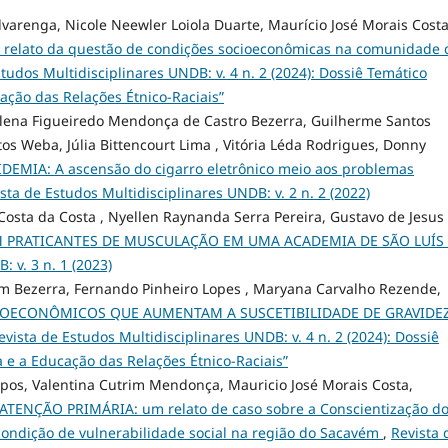
lvarenga, Nicole Neewler Loiola Duarte, Maurício José Morais Costa
elato da questão de condições socioeconômicas na comunidade 
tudos Multidisciplinares UNDB: v. 4 n. 2 (2024): Dossiê Temático
ação das Relações Étnico-Raciais”
alena Figueiredo Mendonça de Castro Bezerra, Guilherme Santos
s Weba, Júlia Bittencourt Lima , Vitória Léda Rodrigues, Donny
DEMIA: A ascensão do cigarro eletrônico meio aos problemas
sta de Estudos Multidisciplinares UNDB: v. 2 n. 2 (2022)
e Costa da Costa , Nyellen Raynanda Serra Pereira, Gustavo de Jesus
M PRATICANTES DE MUSCULAÇÃO EM UMA ACADEMIA DE SÃO LUÍS
 v. 3 n. 1 (2023)
im Bezerra, Fernando Pinheiro Lopes , Maryana Carvalho Rezende,
IOECONÔMICOS QUE AUMENTAM A SUSCETIBILIDADE DE GRAVIDE
evista de Estudos Multidisciplinares UNDB: v. 4 n. 2 (2024): Dossiê
 e a Educação das Relações Étnico-Raciais”
pos, Valentina Cutrim Mendonça, Mauricio José Morais Costa,
ENÇÃO PRIMÁRIA: um relato de caso sobre a Conscientização d
ondição de vulnerabilidade social na região do Sacavém
,
Revista 