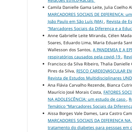
Relações Étnico-Raciais”
Camila Danielle Gama Leite, Julia Coelho A
MARCADORES SOCIAIS DE DIFERENÇA: um r
João Paulo em São Luís (MA)
,
Revista de Es
“Marcadores Sociais da Diferença e a Educ
Anne Gabrielle Leite Miranda, Célen Mad
Soares, Eduardo Lima, Maria Eduarda Santo
Wallesson dos Santos,
A PANDEMIA E A EPI
respiratórios causados pela covid-19
,
Revi
Francisco da Silva Ribeiro, Thalia Daniell
Pires da Silva,
RISCO CARDIOVASCULAR E
Revista de Estudos Multidisciplinares UNDB:
Ana Flávia Carvalho Rezende, Bianca Cutr
Maurício José Morais Costa,
FATORES SOC
NA ADOLESCÊNCIA: um estudo de caso
,
R
Temático “Marcadores Sociais da Diferença
Aissa Borges Vale Dames, Lara Castro Cam
MARCADORES SOCIAIS DA DIFERENÇA NA AT
tratamento do diabetes para pessoas em c