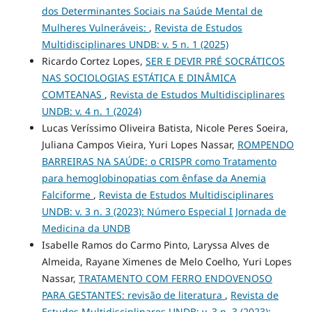
dos Determinantes Sociais na Saúde Mental de
Mulheres Vulneráveis:
,
Revista de Estudos
Multidisciplinares UNDB: v. 5 n. 1 (2025)
Ricardo Cortez Lopes,
SER E DEVIR PRÉ SOCRÁTICOS
NAS SOCIOLOGIAS ESTÁTICA E DINÂMICA
COMTEANAS
,
Revista de Estudos Multidisciplinares
UNDB: v. 4 n. 1 (2024)
Lucas Veríssimo Oliveira Batista, Nicole Peres Soeira,
Juliana Campos Vieira, Yuri Lopes Nassar,
ROMPENDO
BARREIRAS NA SAÚDE: o CRISPR como Tratamento
para hemoglobinopatias com ênfase da Anemia
Falciforme
,
Revista de Estudos Multidisciplinares
UNDB: v. 3 n. 3 (2023): Número Especial I Jornada de
Medicina da UNDB
Isabelle Ramos do Carmo Pinto, Laryssa Alves de
Almeida, Rayane Ximenes de Melo Coelho, Yuri Lopes
Nassar,
TRATAMENTO COM FERRO ENDOVENOSO
PARA GESTANTES: revisão de literatura
,
Revista de
Estudos Multidisciplinares UNDB: v. 3 n. 3 (2023):