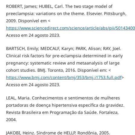
ROBERT, James; HUBEL, Carl. The two stage model of
preeclampsia: variations on the theme. Elsevier. Pittsburgh,
2009. Disponível em <
https://www.sciencedirect.com/science/article/abs/pii/S01434
Acesso em 24 agosto 2023.
BARTSCH, Emily; MEDCALF, Karyn; PARK, Alison; RAY, Joel.
Clinical risk factors for pre-eclampsia determined in early
pregnancy: systematic review and metaanalysis of large
cohort studies. BMJ. Toronto, 2016. Disponível em: <
https://www.bmj.com/content/bmj/353/bmj.i1753.full.pdf
>
Acesso em 24 agosto 2023.
LEAL, Maria. Conhecimentos e sentimentos de mulheres
portadoras de doença hipertensiva específica da gravidez.
Revista Brasileira em Programação da Saúde. Fortaleza,
2004.
JAKOBI, Heinz. Síndrome de HELLP. Rondônia, 2005.