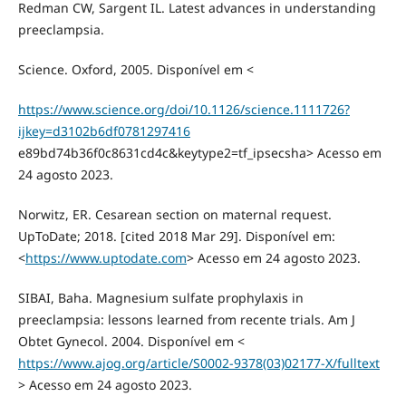
Redman CW, Sargent IL. Latest advances in understanding
preeclampsia.
Science. Oxford, 2005. Disponível em <
https://www.science.org/doi/10.1126/science.1111726?
ijkey=d3102b6df0781297416
e89bd74b36f0c8631cd4c&keytype2=tf_ipsecsha> Acesso em
24 agosto 2023.
Norwitz, ER. Cesarean section on maternal request.
UpToDate; 2018. [cited 2018 Mar 29]. Disponível em:
<
https://www.uptodate.com
> Acesso em 24 agosto 2023.
SIBAI, Baha. Magnesium sulfate prophylaxis in
preeclampsia: lessons learned from recente trials. Am J
Obtet Gynecol. 2004. Disponível em <
https://www.ajog.org/article/S0002-9378(03)02177-X/fulltext
> Acesso em 24 agosto 2023.