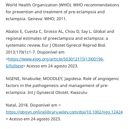
World Health Organization (WHO). WHO recommendations
for prevention and treatment of pre-eclampsia and
eclampsia. Geneva: WHO; 2011.
Abalos E, Cuesta C, Grosso AL, Chou D, Say L. Global and
regional estimates of preeclampsia and eclampsia: a
systematic review. Eur J Obstet Gynecol Reprod Biol.
2013;170(1):1-7. Disponível em
<
https://www.ejog.org/article/S03012115(13)00196-
6/fulltext
> Acesso em 24 agosto 2023.
NGENE, Nnabuike; MOODLEY, Jagidesa. Role of angiogenic
factors in the pathogenesis and management of pre-
eclampsia. Int J Gynaecol Obstet. Kwazulu-
Natal, 2018. Disponível em <
https://obgyn.onlinelibrary.wiley.com/doi/10.1002/ijgo.12424
> Acesso em 24 agosto 2023.