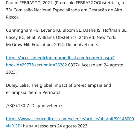
Paulo: FEBRASGO, 2021. (Protocolo FEBRASGOObstetrícia, n.
73/ Comissão Nacional Especializada em Gestação de Alto
Risco).
Cunningham FG, Leveno KJ, Bloom SL, Dashe JS, Hoffman BL,
Casey BC, et al. Williams Obstetrics. 24th ed. New York:
McGraw-Hill Education; 2014. Disponível em <
https://accessmedicine.mhmedical.com/content.aspx?
bookid=2977&sectionid=26382
0327> Acesso em 24 agosto
2023.
Duley, Lelia. The global impact of pre-eclampsia and
eclampsia. Semin Perinatol.
;33(3):130-7. Disponivel em <
https://www.sciencedirect.com/science/article/abs/pii/S01460
via%3Di
hub> Acesso em 24 agosto 2023.