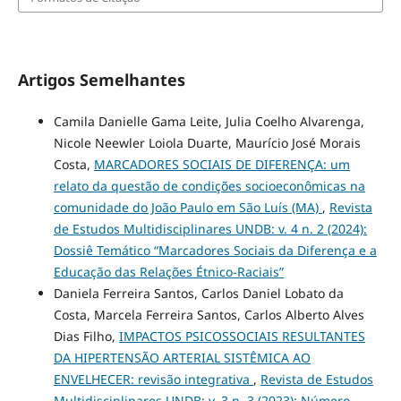
Artigos Semelhantes
Camila Danielle Gama Leite, Julia Coelho Alvarenga,
Nicole Neewler Loiola Duarte, Maurício José Morais
Costa,
MARCADORES SOCIAIS DE DIFERENÇA: um
relato da questão de condições socioeconômicas na
comunidade do João Paulo em São Luís (MA)
,
Revista
de Estudos Multidisciplinares UNDB: v. 4 n. 2 (2024):
Dossiê Temático “Marcadores Sociais da Diferença e a
Educação das Relações Étnico-Raciais”
Daniela Ferreira Santos, Carlos Daniel Lobato da
Costa, Marcela Ferreira Santos, Carlos Alberto Alves
Dias Filho,
IMPACTOS PSICOSSOCIAIS RESULTANTES
DA HIPERTENSÃO ARTERIAL SISTÊMICA AO
ENVELHECER: revisão integrativa
,
Revista de Estudos
Multidisciplinares UNDB: v. 3 n. 3 (2023): Número