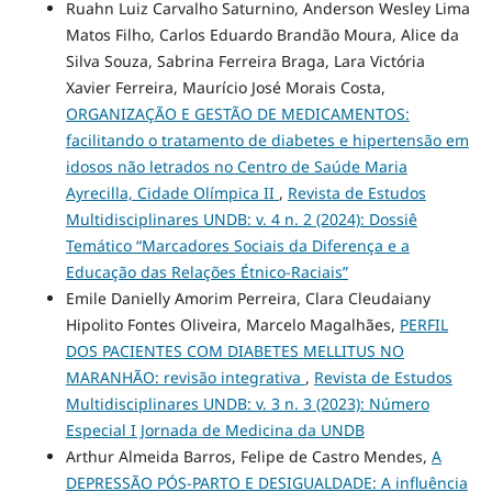
Ruahn Luiz Carvalho Saturnino, Anderson Wesley Lima
Matos Filho, Carlos Eduardo Brandão Moura, Alice da
Silva Souza, Sabrina Ferreira Braga, Lara Victória
Xavier Ferreira, Maurício José Morais Costa,
ORGANIZAÇÃO E GESTÃO DE MEDICAMENTOS:
facilitando o tratamento de diabetes e hipertensão em
idosos não letrados no Centro de Saúde Maria
Ayrecilla, Cidade Olímpica II
,
Revista de Estudos
Multidisciplinares UNDB: v. 4 n. 2 (2024): Dossiê
Temático “Marcadores Sociais da Diferença e a
Educação das Relações Étnico-Raciais”
Emile Danielly Amorim Perreira, Clara Cleudaiany
Hipolito Fontes Oliveira, Marcelo Magalhães,
PERFIL
DOS PACIENTES COM DIABETES MELLITUS NO
MARANHÃO: revisão integrativa
,
Revista de Estudos
Multidisciplinares UNDB: v. 3 n. 3 (2023): Número
Especial I Jornada de Medicina da UNDB
Arthur Almeida Barros, Felipe de Castro Mendes,
A
DEPRESSÃO PÓS-PARTO E DESIGUALDADE: A influência