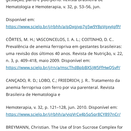
Hematologia e Hemoterapia, v. 32, p. 53–56, jun.
Disponível em:
https://www.scielo.br/j/rbhh/a/pDxgjvp7g5w9Y8pVgxyJqfP/
CÔRTES, M. H.; VASCONCELOS, I. A. L.; COITINHO, D. C..
Prevalência de anemia ferropriva em gestantes brasileiras:
uma revisão dos últimos 40 anos. Revista de Nutrição, v. 22,
n. 3, p. 409–418, maio 2009. Disponível em:
https://www.scielo.br/j/rn/a/mscThdBpbBXSjW5FfHwQSvP/
CANÇADO, R. D.; LOBO, C.; FRIEDRICH, J. R.. Tratamento da
anemia ferropriva com ferro por via parenteral. Revista
Brasileira de Hematologia e
Hemoterapia, v. 32, p. 121–128, jun. 2010. Disponível em:
https://www.scielo.br/j/rbhh/a/yjqVrCx4b5q5qr8CY897nCr/
BREYMANN, Christian. The Use of Iron Sucrose Complex for