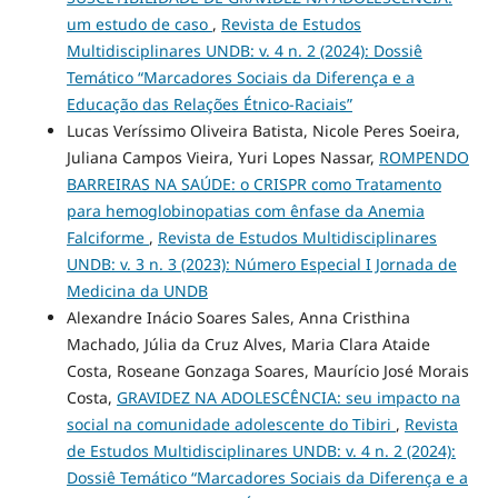
um estudo de caso
,
Revista de Estudos
Multidisciplinares UNDB: v. 4 n. 2 (2024): Dossiê
Temático “Marcadores Sociais da Diferença e a
Educação das Relações Étnico-Raciais”
Lucas Veríssimo Oliveira Batista, Nicole Peres Soeira,
Juliana Campos Vieira, Yuri Lopes Nassar,
ROMPENDO
BARREIRAS NA SAÚDE: o CRISPR como Tratamento
para hemoglobinopatias com ênfase da Anemia
Falciforme
,
Revista de Estudos Multidisciplinares
UNDB: v. 3 n. 3 (2023): Número Especial I Jornada de
Medicina da UNDB
Alexandre Inácio Soares Sales, Anna Cristhina
Machado, Júlia da Cruz Alves, Maria Clara Ataide
Costa, Roseane Gonzaga Soares, Maurício José Morais
Costa,
GRAVIDEZ NA ADOLESCÊNCIA: seu impacto na
social na comunidade adolescente do Tibiri
,
Revista
de Estudos Multidisciplinares UNDB: v. 4 n. 2 (2024):
Dossiê Temático “Marcadores Sociais da Diferença e a