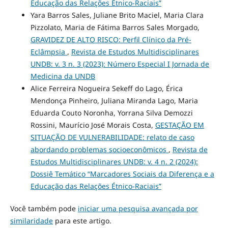
Educação das Relações Étnico-Raciais”
Yara Barros Sales, Juliane Brito Maciel, Maria Clara
Pizzolato, Maria de Fátima Barros Sales Morgado,
GRAVIDEZ DE ALTO RISCO: Perfil Clínico da Pré-
Eclâmpsia
,
Revista de Estudos Multidisciplinares
UNDB: v. 3 n. 3 (2023): Número Especial I Jornada de
Medicina da UNDB
Alice Ferreira Nogueira Sekeff do Lago, Érica
Mendonça Pinheiro, Juliana Miranda Lago, Maria
Eduarda Couto Noronha, Yorrana Silva Demozzi
Rossini, Maurício José Morais Costa,
GESTAÇÃO EM
SITUAÇÃO DE VULNERABILIDADE: relato de caso
abordando problemas socioeconômicos
,
Revista de
Estudos Multidisciplinares UNDB: v. 4 n. 2 (2024):
Dossiê Temático “Marcadores Sociais da Diferença e a
Educação das Relações Étnico-Raciais”
Você também pode
iniciar uma pesquisa avançada por
similaridade
para este artigo.