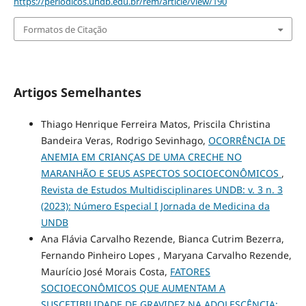
https://periodicos.undb.edu.br/rem/article/view/190
Formatos de Citação
Artigos Semelhantes
Thiago Henrique Ferreira Matos, Priscila Christina
Bandeira Veras, Rodrigo Sevinhago,
OCORRÊNCIA DE
ANEMIA EM CRIANÇAS DE UMA CRECHE NO
MARANHÃO E SEUS ASPECTOS SOCIOECONÔMICOS
,
Revista de Estudos Multidisciplinares UNDB: v. 3 n. 3
(2023): Número Especial I Jornada de Medicina da
UNDB
Ana Flávia Carvalho Rezende, Bianca Cutrim Bezerra,
Fernando Pinheiro Lopes , Maryana Carvalho Rezende,
Maurício José Morais Costa,
FATORES
SOCIOECONÔMICOS QUE AUMENTAM A
SUSCETIBILIDADE DE GRAVIDEZ NA ADOLESCÊNCIA: