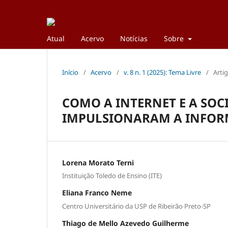
Atual
Acervo
Notícias
Sobre
Início
/
Acervo
/
v. 8 n. 1 (2025): Tema Livre
/
Arti
COMO A INTERNET E A SO
IMPULSIONARAM A INFORM
Lorena Morato Terni
Instituição Toledo de Ensino (ITE)
Eliana Franco Neme
Centro Universitário da USP de Ribeirão Preto-SP
Thiago de Mello Azevedo Guilherme