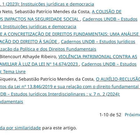
n. 1 (2023): Instituições jurídicas e democracia
o Neto, Sebastião Patrício Mendes da Costa,
A COLISÃO DE
SEUS IMPACTOS NA SEGURIDADE SOCIAL
,
Cadernos UNDB – Estudos
3): Instituições jurídicas e democracia
 E A CONCRETIZAÇÃO DE DIREITOS FUNDAMENTAIS: UMA ANÁLISE
VAÇÃO DO DIREITO À SAÚDE
,
Cadernos UNDB – Estudos Jurídicos
ialização da Política e dos Direitos Fundamentais
e Bitencourt Athayde Ribeiro,
VIOLÊNCIA PATRIMONIAL CONTRA AS
ILIAR À LUZ DA LEI Nº 14.674/2023
,
Cadernos UNDB – Estudos
5): Tema Livre
 Siqueira, Sebastião Patrício Mendes da Costa,
O AUXÍLIO-RECLUSÃ
os da Lei nº 13.846/2019 e sua relação com o direito fundamental
 – Estudos Jurídicos Interdisciplinares : v. 7 n. 2 (2024):
Fundamentais
1-10 de 52
Próxim
da por similaridade
para este artigo.