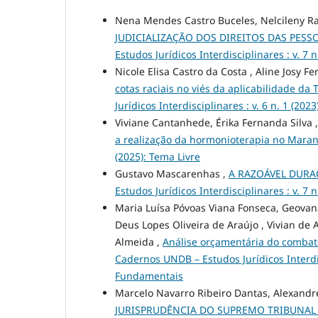
Nena Mendes Castro Buceles, Nelcileny Ra
JUDICIALIZAÇÃO DOS DIREITOS DAS PESSOA
Estudos Jurídicos Interdisciplinares : v. 7 
Nicole Elisa Castro da Costa , Aline Josy Fe
cotas raciais no viés da aplicabilidade da
Jurídicos Interdisciplinares : v. 6 n. 1 (202
Viviane Cantanhede, Érika Fernanda Silva ,
a realização da hormonioterapia no Mar
(2025): Tema Livre
Gustavo Mascarenhas ,
A RAZOÁVEL DURA
Estudos Jurídicos Interdisciplinares : v. 7 n
Maria Luísa Póvoas Viana Fonseca, Geovan
Deus Lopes Oliveira de Araújo , Vivian de
Almeida ,
Análise orçamentária do combat
Cadernos UNDB – Estudos Jurídicos Interdisci
Fundamentais
Marcelo Navarro Ribeiro Dantas, Alexandr
JURISPRUDÊNCIA DO SUPREMO TRIBUNAL 