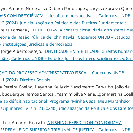
yne Amorim Nunes, Isa Debora Pinto Lopes, Laryssa Saraiva Queir
S COM DEFICIÊNCIA: : desafios e perspectivas
,
Cadernos UNDB 
n. 2 (2024): Judicialização da Política e dos Direitos Fundamentais
rreira Fonseca ,
LEI DE COTAS: A constitucionalidade do sistema da
 Teoria da Razão Pública de John Rawls
,
Cadernos UNDB – Estudos
3): Instituições jurídicas e democracia
 Jorge Alberto Serejo,
IDENTIDADE E VISIBILIDADE: direitos human
anhão
,
Cadernos UNDB – Estudos Jurídicos Interdisciplinares : v. 8 n
ÇÃO DO PROCESSO ADMINISTRATIVO FISCAL
,
Cadernos UNDB –
. 1 (2024): Direitos Sociais
a Pereira Coelho, Hayanna Kelly do Nascimento Carvalho, João de
 Albuquerque Ramos Santos , Yasmim Silva Viana, Igor Martins Coe
e ao déficit habitacional: Programa "Minha Casa, Meu Maranhão"
,
plinares : v. 7 n. 2 (2024): Judicialização da Política e dos Direito
e Luiz Amorim Falaschi,
A FISHING EXPEDITION CONFORME A
FEDERAL E DO SUPERIOR TRIBUNAL DE JUSTIÇA
,
Cadernos UNDB 