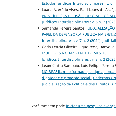
Estudos Jurídicos Interdisciplinares : v. 6 
Luana Azerêdo Alves, Raul Lopes de Araúj
PRINCÍPIOS, A DECISÃO JUDICIAL E OS 
Jurídicos Interdisciplinares : v. 6 n. 2 (202
Samanda Pereira Santos,
JUDICIALIZAÇÃO
PAPEL DA DEFENSORIA PÚBLICA NA EFETI
Interdisciplinares : v. 7 n. 2 (2024): Judic
Carla Letícia Oliveira Figueiredo, Danyell
MULHERES NO AMBIENTE DOMÉSTICO E FAM
Jurídicos Interdisciplinares : v. 8 n. 2 (202
Jason Cintra Sampaio, Luis Fellipe Pereira
NO BRASIL: mito formador, estigma, impact
dignidade e proteção social
,
Cadernos UNDB
Judicialização da Política e dos Direitos 
Você também pode
iniciar uma pesquisa avança