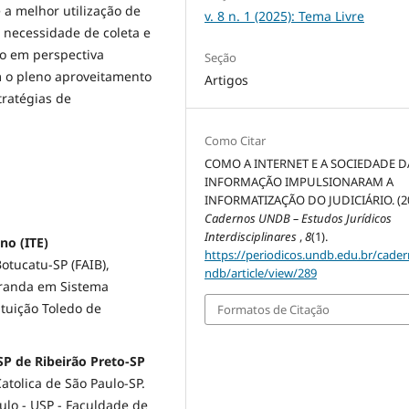
 a melhor utilização de
v. 8 n. 1 (2025): Tema Livre
 necessidade de coleta e
ão em perspectiva
Seção
m o pleno aproveitamento
Artigos
tratégias de
Como Citar
COMO A INTERNET E A SOCIEDADE D
INFORMAÇÃO IMPULSIONARAM A
INFORMATIZAÇÃO DO JUDICIÁRIO. (20
Cadernos UNDB – Estudos Jurídicos
Interdisciplinares
,
8
(1).
no (ITE)
https://periodicos.undb.edu.br/cade
otucatu-SP (FAIB),
ndb/article/view/289
tranda em Sistema
ituição Toledo de
Formatos de Citação
SP de Ribeirão Preto-SP
atolica de São Paulo-SP.
ulo - USP - Faculdade de