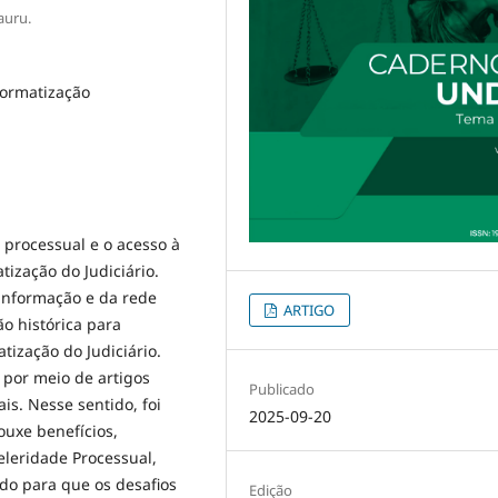
auru.
nformatização
 processual e o acesso à
tização do Judiciário.
 informação e da rede
ARTIGO
o histórica para
tização do Judiciário.
, por meio de artigos
Publicado
ais. Nesse sentido, foi
2025-09-20
ouxe benefícios,
eleridade Processual,
do para que os desafios
Edição