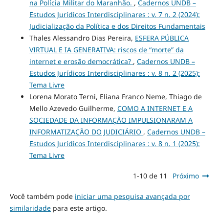
na Polícia Militar do Maranhão.
,
Cadernos UNDB –
Estudos Jurídicos Interdisciplinares : v. 7 n. 2 (2024):
Judicialização da Política e dos Direitos Fundamentais
Thales Alessandro Dias Pereira,
ESFERA PÚBLICA
VIRTUAL E IA GENERATIVA: riscos de “morte” da
internet e erosão democrática?
,
Cadernos UNDB –
Estudos Jurídicos Interdisciplinares : v. 8 n. 2 (2025):
Tema Livre
Lorena Morato Terni, Eliana Franco Neme, Thiago de
Mello Azevedo Guilherme,
COMO A INTERNET E A
SOCIEDADE DA INFORMAÇÃO IMPULSIONARAM A
INFORMATIZAÇÃO DO JUDICIÁRIO
,
Cadernos UNDB –
Estudos Jurídicos Interdisciplinares : v. 8 n. 1 (2025):
Tema Livre
1-10 de 11
Próximo
Você também pode
iniciar uma pesquisa avançada por
similaridade
para este artigo.