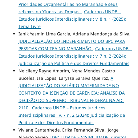
Prioridades Orçamentárias no Maranhão e seus
reflexos na 'Guerra às Drogas'
,
Cadernos UNDB –
Estudos Jurídicos Interdisciplinares : v. 8 n. 1 (2025):
Tema Livre
Ianik Yasmin Lima Garcia, Adriana Mendonça da Silva,
JUDICIALIZAÇÃO DO INDEFERIMENTO DO BPC PARA
PESSOAS COM TEA NO MARANHÃO
,
Cadernos UNDB –
Estudos Jurídicos Interdisciplinares : v. 7 n. 2 (2024):
Judicialização da Política e dos Direitos Fundamentais
Nelcileny Rayne Amorim, Nena Mendes Castro
Buceles, Isa Lopes, Laryssa Saraiva Queiroz,
A
JUDICIALIZAÇÃO DO SALÁRIO MATERNIDADE NO
CONTEXTO DA ISENÇÃO DE CARÊNCIA: ANÁLISE DA
DECISÃO DO SUPREMO TRIBUNAL FEDERAL NA ADI
2110
,
Cadernos UNDB – Estudos Jurídicos
Interdisciplinares : v. 7 n. 2 (2024): Judicialização da
Política e dos Direitos Fundamentais
Viviane Cantanhede, Érika Fernanda Silva , Jorge
Alberto Serejo,
IDENTIDADE E VISIBILIDADE: direitos