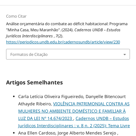
Como Citar
Análise orçamentária do combate ao déficit habitacional: Programa
"Minha Casa, Meu Maranhão". (2024).
Cadernos UNDB – Estudos
Jurídicos Interdisciplinares
,
7
(2).
https://periodicos.undb.edu.br/cadernosundb/article/view/230
Formatos de Citação
Artigos Semelhantes
Carla Letícia Oliveira Figueiredo, Danyelle Bitencourt
Athayde Ribeiro,
VIOLÊNCIA PATRIMONIAL CONTRA AS
MULHERES NO AMBIENTE DOMÉSTICO E FAMILIAR À
LUZ DA LEI Nº 14.674/2023
,
Cadernos UNDB – Estudos
Jurídicos Interdisciplinares : v. 8 n. 2 (2025): Tema Livre
Ana Ellen Cardoso, Jorge Alberto Mendes Serejo ,