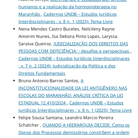
humanos e a realização da hormonioterapia no
Maranhão
,
Cadernos UNDB – Estudos Jurídicos
Interdisciplinares : v. 8 n. 1 (2025): Tema Livre
Nena Mendes Castro Buceles, Nelcileny Rayne
Amorim Nunes, Isa Debora Pinto Lopes, Laryssa
Saraiva Queiroz,
JUDICIALIZAÇÃO DOS DIREITOS DAS
PESSOAS COM DEFICIÊNCIA: : desafios e perspectivas
,
Cadernos UNDB – Estudos Jurídicos Interdisciplinares
: v. 7 n. 2 (2024): Judicialização da Política e dos
Direitos Fundamentais
Bruno Antonio Barros Santos,
A
INCONSTITUCIONALIDADE DA LEI ANTIGÊNERO NAS
ESCOLAS DO MARANHÃO: ANÁLISE CRÍTICA DA LEI
ESTADUAL 12.410/2024
,
Cadernos UNDB – Estudos
Jurídicos Interdisciplinares : v. 8 n. 1 (2025): Tema Livre
Felipe Sousa Santana, Leandro Marcio Pereira
Schalcher ,
QUANDO A HIERARQUIA DECIDE: Como os
Donos dos Processos demissórios constrõem a ordem