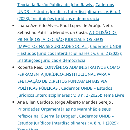
Teoria da Razão Pública de John Rawls
,
Cadernos
UNDB – Estudos Jurídicos Interdisciplinares : v. 6 n. 1
(2023): Instituições jurídicas e democracia
Luana Azerêdo Alves, Raul Lopes de Araújo Neto,
Sebastião Patrício Mendes da Costa,
A COLISÃO DE
PRINCÍPIOS, A DECISÃO JUDICIAL E OS SEUS
IMPACTOS NA SEGURIDADE SOCIAL
,
Cadernos UNDB
– Estudos Jurídicos Interdisciplinares : v. 6 n. 2 (2023):
Instituições jurídicas e democracia
Roberta Reis,
CONVÊNIOS ADMINISTRATIVOS COMO
FERRAMENTA JURÍDICO-INSTITUCIONAL PARA A
EFETIVAÇÃO DE DIREITOS FUNDAMENTAIS VIA
POLÍTICAS PÚBLICAS
,
Cadernos UNDB – Estudos
Jurídicos Interdisciplinares : v. 8 n. 2 (2025): Tema Livre
Ana Ellen Cardoso, Jorge Alberto Mendes Serejo ,
Prioridades Orçamentárias no Maranhão e seus
reflexos na 'Guerra às Drogas'
,
Cadernos UNDB –
Estudos Jurídicos Interdisciplinares : v. 8 n. 1 (2025):
Tema Livre