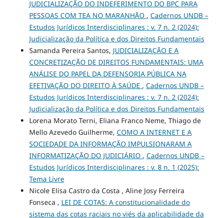
JUDICIALIZAÇÃO DO INDEFERIMENTO DO BPC PARA
PESSOAS COM TEA NO MARANHÃO
,
Cadernos UNDB –
Estudos Jurídicos Interdisciplinares : v. 7 n. 2 (2024):
Judicialização da Política e dos Direitos Fundamentais
Samanda Pereira Santos,
JUDICIALIZAÇÃO E A
CONCRETIZAÇÃO DE DIREITOS FUNDAMENTAIS: UMA
ANÁLISE DO PAPEL DA DEFENSORIA PÚBLICA NA
EFETIVAÇÃO DO DIREITO À SAÚDE
,
Cadernos UNDB –
Estudos Jurídicos Interdisciplinares : v. 7 n. 2 (2024):
Judicialização da Política e dos Direitos Fundamentais
Lorena Morato Terni, Eliana Franco Neme, Thiago de
Mello Azevedo Guilherme,
COMO A INTERNET E A
SOCIEDADE DA INFORMAÇÃO IMPULSIONARAM A
INFORMATIZAÇÃO DO JUDICIÁRIO
,
Cadernos UNDB –
Estudos Jurídicos Interdisciplinares : v. 8 n. 1 (2025):
Tema Livre
Nicole Elisa Castro da Costa , Aline Josy Ferreira
Fonseca ,
LEI DE COTAS: A constitucionalidade do
sistema das cotas raciais no viés da aplicabilidade da