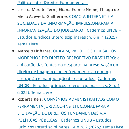
Política e dos Direitos Fundamentais
Lorena Morato Terni, Eliana Franco Neme, Thiago de
Mello Azevedo Guilherme,
COMO A INTERNET E A
SOCIEDADE DA INFORMAÇÃO IMPULSIONARAM A
INFORMATIZAÇÃO DO JUDICIÁRIO
,
Cadernos UNDB –
Estudos Jurídicos Interdisciplinares : v. 8 n. 1 (2025):
Tema Livre
Marcelo Linhares,
ORIGEM, PRECEITOS E DESAFIOS
MODERNOS DO DIREITO DESPORTIVO BRASILEIRO: a
aplicação das fontes do desporto na preservação do
direito de imagem e no enfretamento ao doping,
corrupção e manipulação de resultados
,
Cadernos
UNDB – Estudos Jurídicos Interdisciplinares : v. 8 n. 1
(2025): Tema Livre
Roberta Reis,
CONVÊNIOS ADMINISTRATIVOS COMO
FERRAMENTA JURÍDICO-INSTITUCIONAL PARA A
EFETIVAÇÃO DE DIREITOS FUNDAMENTAIS VIA
POLÍTICAS PÚBLICAS
,
Cadernos UNDB – Estudos
Jurídicos Interdisciplinares : v. 8 n. 2 (2025): Tema Livre