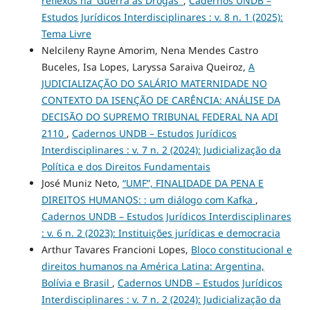
reflexos na 'Guerra às Drogas'
,
Cadernos UNDB –
Estudos Jurídicos Interdisciplinares : v. 8 n. 1 (2025):
Tema Livre
Nelcileny Rayne Amorim, Nena Mendes Castro
Buceles, Isa Lopes, Laryssa Saraiva Queiroz,
A
JUDICIALIZAÇÃO DO SALÁRIO MATERNIDADE NO
CONTEXTO DA ISENÇÃO DE CARÊNCIA: ANÁLISE DA
DECISÃO DO SUPREMO TRIBUNAL FEDERAL NA ADI
2110
,
Cadernos UNDB – Estudos Jurídicos
Interdisciplinares : v. 7 n. 2 (2024): Judicialização da
Política e dos Direitos Fundamentais
José Muniz Neto,
“UMF”, FINALIDADE DA PENA E
DIREITOS HUMANOS: : um diálogo com Kafka
,
Cadernos UNDB – Estudos Jurídicos Interdisciplinares
: v. 6 n. 2 (2023): Instituições jurídicas e democracia
Arthur Tavares Francioni Lopes,
Bloco constitucional e
direitos humanos na América Latina: Argentina,
Bolívia e Brasil
,
Cadernos UNDB – Estudos Jurídicos
Interdisciplinares : v. 7 n. 2 (2024): Judicialização da