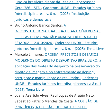
jurídica brasileira diante da Tese de Repercussão
Geral 786 – STF.
,
Cadernos UNDB – Estudos Jurídicos
Interdisciplinares : v. 6 n. 1 (2023): Instituições
jurídicas e democracia
Bruno Antonio Barros Santos,
A
INCONSTITUCIONALIDADE DA LEI ANTIGÊNERO NAS
ESCOLAS DO MARANHÃO: ANÁLISE CRÍTICA DA LEI
ESTADUAL 12.410/2024
,
Cadernos UNDB – Estudos
Jurídicos Interdisciplinares : v. 8 n. 1 (2025): Tema Livre
Marcelo Linhares,
ORIGEM, PRECEITOS E DESAFIOS
MODERNOS DO DIREITO DESPORTIVO BRASILEIRO: a
aplicação das fontes do desporto na preservação do
direito de imagem e no enfretamento ao doping,
corrupção e manipulação de resultados
,
Cadernos
UNDB – Estudos Jurídicos Interdisciplinares : v. 8 n. 1
(2025): Tema Livre
Luana Azerêdo Alves, Raul Lopes de Araújo Neto,
Sebastião Patrício Mendes da Costa,
A COLISÃO DE
PRINCÍPIOS, A DECISÃO JUDICIAL E OS SEUS