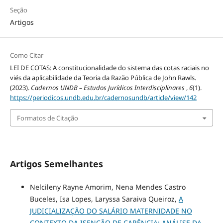
Seção
Artigos
Como Citar
LEI DE COTAS: A constitucionalidade do sistema das cotas raciais no
viés da aplicabilidade da Teoria da Razão Pública de John Rawls.
(2023).
Cadernos UNDB – Estudos Jurídicos Interdisciplinares
,
6
(1).
https://periodicos.undb.edu.br/cadernosundb/article/view/142
Formatos de Citação
Artigos Semelhantes
Nelcileny Rayne Amorim, Nena Mendes Castro
Buceles, Isa Lopes, Laryssa Saraiva Queiroz,
A
JUDICIALIZAÇÃO DO SALÁRIO MATERNIDADE NO
CONTEXTO DA ISENÇÃO DE CARÊNCIA: ANÁLISE DA