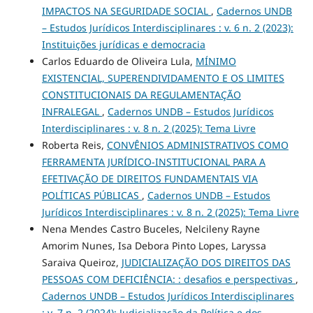
IMPACTOS NA SEGURIDADE SOCIAL
,
Cadernos UNDB
– Estudos Jurídicos Interdisciplinares : v. 6 n. 2 (2023):
Instituições jurídicas e democracia
Carlos Eduardo de Oliveira Lula,
MÍNIMO
EXISTENCIAL, SUPERENDIVIDAMENTO E OS LIMITES
CONSTITUCIONAIS DA REGULAMENTAÇÃO
INFRALEGAL
,
Cadernos UNDB – Estudos Jurídicos
Interdisciplinares : v. 8 n. 2 (2025): Tema Livre
Roberta Reis,
CONVÊNIOS ADMINISTRATIVOS COMO
FERRAMENTA JURÍDICO-INSTITUCIONAL PARA A
EFETIVAÇÃO DE DIREITOS FUNDAMENTAIS VIA
POLÍTICAS PÚBLICAS
,
Cadernos UNDB – Estudos
Jurídicos Interdisciplinares : v. 8 n. 2 (2025): Tema Livre
Nena Mendes Castro Buceles, Nelcileny Rayne
Amorim Nunes, Isa Debora Pinto Lopes, Laryssa
Saraiva Queiroz,
JUDICIALIZAÇÃO DOS DIREITOS DAS
PESSOAS COM DEFICIÊNCIA: : desafios e perspectivas
,
Cadernos UNDB – Estudos Jurídicos Interdisciplinares
: v. 7 n. 2 (2024): Judicialização da Política e dos