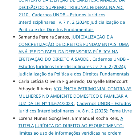
DECISÃO DO SUPREMO TRIBUNAL FEDERAL NA ADI
2110
,
Cadernos UNDB – Estudos Jurídicos
Interdisciplinares : v. 7 n. 2 (2024): Judicialização da
Política e dos Direitos Fundamentais
Samanda Pereira Santos,
JUDICIALIZAÇÃO E A
CONCRETIZAÇÃO DE DIREITOS FUNDAMENTAIS: UMA
ANÁLISE DO PAPEL DA DEFENSORIA PÚBLICA NA
EFETIVAÇÃO DO DIREITO À SAÚDE
,
Cadernos UNDB –
Estudos Jurídicos Interdisciplinares : v. 7 n. 2 (2024):
Judicialização da Política e dos Direitos Fundamentais
Carla Letícia Oliveira Figueiredo, Danyelle Bitencourt
Athayde Ribeiro,
VIOLÊNCIA PATRIMONIAL CONTRA AS
MULHERES NO AMBIENTE DOMÉSTICO E FAMILIAR À
LUZ DA LEI Nº 14.674/2023
,
Cadernos UNDB – Estudos
Jurídicos Interdisciplinares : v. 8 n. 2 (2025): Tema Livre
Lorena Nunes Gonçalves, Emmanuel Rocha Reis,
A
TUTELA JURÍDICA DO DIREITO AO ESQUECIMENTO:
limites ao uso de informações verídicas na ordem