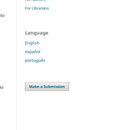
For Librarians
e
ito
Language
English
español
português
Make a Submission
do