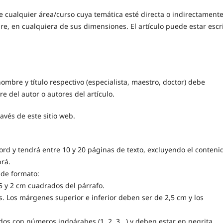
de cualquier área/curso cuya temática esté directa o indirectament
re, en cualquiera de sus dimensiones. El artículo puede estar escr
l nombre y título respectivo (especialista, maestro, doctor) debe
 del autor o autores del artículo.
avés de este sitio web.
ord y tendrá entre 10 y 20 páginas de texto, excluyendo el conteni
brá.
s de formato:
,5 y 2 cm cuadrados del párrafo.
s. Los márgenes superior e inferior deben ser de 2,5 cm y los
dos con números indoárabes (1, 2, 3...) y deben estar en negrita,