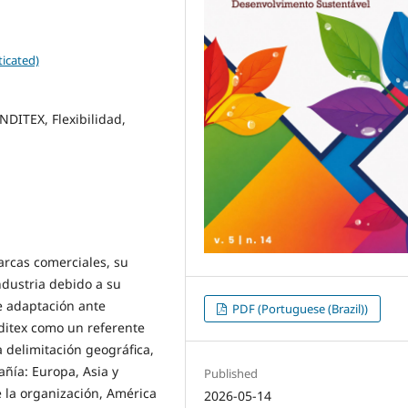
icated)
NDITEX, Flexibilidad,
marcas comerciales, su
ndustria debido a su
de adaptación ante
PDF (Portuguese (Brazil))
nditex como un referente
a delimitación geográfica,
ñía: Europa, Asia y
Published
e la organización, América
2026-05-14