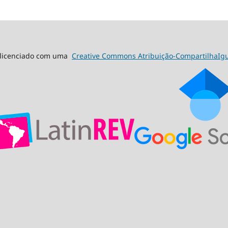
á licenciado com uma
Creative Commons Atribuição-CompartilhaIgua