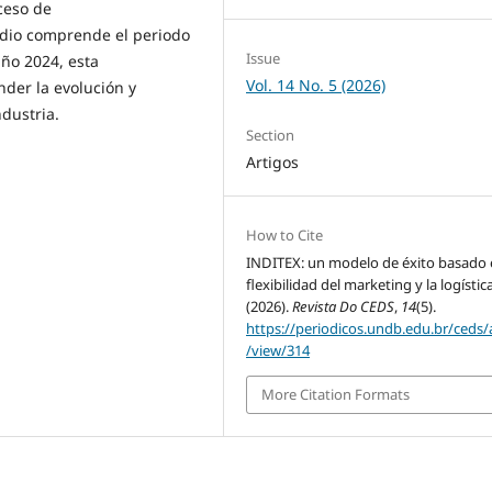
ceso de
udio comprende el periodo
Issue
año 2024, esta
Vol. 14 No. 5 (2026)
der la evolución y
ndustria.
Section
Artigos
How to Cite
INDITEX: un modelo de éxito basado 
flexibilidad del marketing y la logística
(2026).
Revista Do CEDS
,
14
(5).
https://periodicos.undb.edu.br/ceds/a
/view/314
More Citation Formats