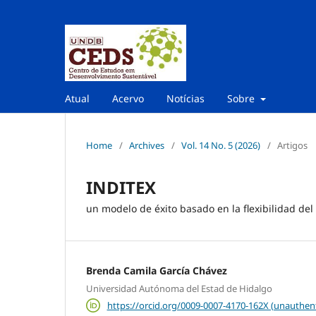
Atual
Acervo
Notícias
Sobre
Home
/
Archives
/
Vol. 14 No. 5 (2026)
/
Artigos
INDITEX
un modelo de éxito basado en la flexibilidad del 
Brenda Camila García Chávez
Universidad Autónoma del Estad de Hidalgo
https://orcid.org/0009-0007-4170-162X (unauthen