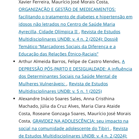
Xavier Ferreira, Maurício José Morais Costa,
ORGANIZAÇÃO E GESTÃO DE MEDICAMENTOS:
facilitando o tratamento de diabetes e hipertensão em
idosos não letrados no Centro de Saúde Maria
Ayrecilla, Cidade Olímpica II
,
Revista de Estudos
Multidisciplinares UNDB: v. 4 n. 2 (2024): Dossiê
Temático “Marcadores Sociais da Diferença e a
Educação das Relações Étnico-Raciais”
Arthur Almeida Barros, Felipe de Castro Mendes,
A
DEPRESSÃO PÓS-PARTO E DESIGUALDADE: A influência
dos Determinantes Sociais na Saúde Mental de
Mulheres Vulneráveis:
,
Revista de Estudos
Multidisciplinares UNDB: v. 5 n. 1 (2025)
Alexandre Inácio Soares Sales, Anna Cristhina
Machado, Júlia da Cruz Alves, Maria Clara Ataide
Costa, Roseane Gonzaga Soares, Maurício José Morais
Costa,
GRAVIDEZ NA ADOLESCÊNCIA: seu impacto na
social na comunidade adolescente do Tibiri
,
Revista
de Estudos Multidisciplinares UNDB: v. 4 n. 2 (2024):