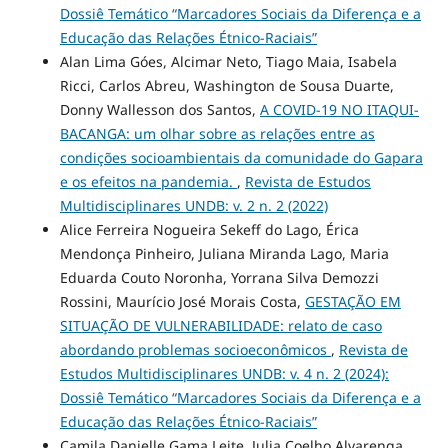
Dossiê Temático “Marcadores Sociais da Diferença e a
Educação das Relações Étnico-Raciais”
Alan Lima Góes, Alcimar Neto, Tiago Maia, Isabela
Ricci, Carlos Abreu, Washington de Sousa Duarte,
Donny Wallesson dos Santos,
A COVID-19 NO ITAQUI-
BACANGA: um olhar sobre as relações entre as
condições socioambientais da comunidade do Gapara
e os efeitos na pandemia.
,
Revista de Estudos
Multidisciplinares UNDB: v. 2 n. 2 (2022)
Alice Ferreira Nogueira Sekeff do Lago, Érica
Mendonça Pinheiro, Juliana Miranda Lago, Maria
Eduarda Couto Noronha, Yorrana Silva Demozzi
Rossini, Maurício José Morais Costa,
GESTAÇÃO EM
SITUAÇÃO DE VULNERABILIDADE: relato de caso
abordando problemas socioeconômicos
,
Revista de
Estudos Multidisciplinares UNDB: v. 4 n. 2 (2024):
Dossiê Temático “Marcadores Sociais da Diferença e a
Educação das Relações Étnico-Raciais”
Camila Danielle Gama Leite, Julia Coelho Alvarenga,