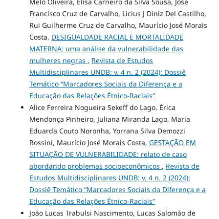
Melo Oliveira, Elisa Carneiro da Silva Sousa, José
Francisco Cruz de Carvalho, Licius J Diniz Del Castilho,
Rui Guilherme Cruz de Carvalho, Maurício José Morais
Costa,
DESIGUALDADE RACIAL E MORTALIDADE
MATERNA: uma análise da vulnerabilidade das
mulheres negras
,
Revista de Estudos
Multidisciplinares UNDB: v. 4 n. 2 (2024): Dossiê
Temático “Marcadores Sociais da Diferença e a
Educação das Relações Étnico-Raciais”
Alice Ferreira Nogueira Sekeff do Lago, Érica
Mendonça Pinheiro, Juliana Miranda Lago, Maria
Eduarda Couto Noronha, Yorrana Silva Demozzi
Rossini, Maurício José Morais Costa,
GESTAÇÃO EM
SITUAÇÃO DE VULNERABILIDADE: relato de caso
abordando problemas socioeconômicos
,
Revista de
Estudos Multidisciplinares UNDB: v. 4 n. 2 (2024):
Dossiê Temático “Marcadores Sociais da Diferença e a
Educação das Relações Étnico-Raciais”
João Lucas Trabulsi Nascimento, Lucas Salomão de