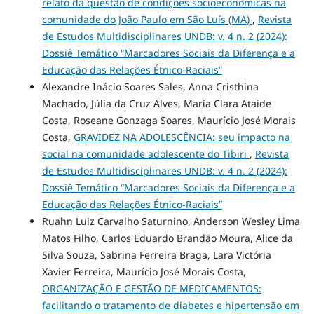
relato da questão de condições socioeconômicas na
comunidade do João Paulo em São Luís (MA)
,
Revista
de Estudos Multidisciplinares UNDB: v. 4 n. 2 (2024):
Dossiê Temático “Marcadores Sociais da Diferença e a
Educação das Relações Étnico-Raciais”
Alexandre Inácio Soares Sales, Anna Cristhina
Machado, Júlia da Cruz Alves, Maria Clara Ataide
Costa, Roseane Gonzaga Soares, Maurício José Morais
Costa,
GRAVIDEZ NA ADOLESCÊNCIA: seu impacto na
social na comunidade adolescente do Tibiri
,
Revista
de Estudos Multidisciplinares UNDB: v. 4 n. 2 (2024):
Dossiê Temático “Marcadores Sociais da Diferença e a
Educação das Relações Étnico-Raciais”
Ruahn Luiz Carvalho Saturnino, Anderson Wesley Lima
Matos Filho, Carlos Eduardo Brandão Moura, Alice da
Silva Souza, Sabrina Ferreira Braga, Lara Victória
Xavier Ferreira, Maurício José Morais Costa,
ORGANIZAÇÃO E GESTÃO DE MEDICAMENTOS:
facilitando o tratamento de diabetes e hipertensão em