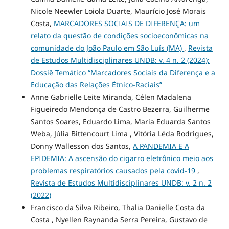
Nicole Neewler Loiola Duarte, Maurício José Morais
Costa,
MARCADORES SOCIAIS DE DIFERENÇA: um
relato da questão de condições socioeconômicas na
comunidade do João Paulo em São Luís (MA)
,
Revista
de Estudos Multidisciplinares UNDB: v. 4 n. 2 (2024):
Dossiê Temático “Marcadores Sociais da Diferença e a
Educação das Relações Étnico-Raciais”
Anne Gabrielle Leite Miranda, Célen Madalena
Figueiredo Mendonça de Castro Bezerra, Guilherme
Santos Soares, Eduardo Lima, Maria Eduarda Santos
Weba, Júlia Bittencourt Lima , Vitória Léda Rodrigues,
Donny Wallesson dos Santos,
A PANDEMIA E A
EPIDEMIA: A ascensão do cigarro eletrônico meio aos
problemas respiratórios causados pela covid-19
,
Revista de Estudos Multidisciplinares UNDB: v. 2 n. 2
(2022)
Francisco da Silva Ribeiro, Thalia Danielle Costa da
Costa , Nyellen Raynanda Serra Pereira, Gustavo de