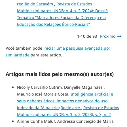
região do Sacavém
,
Revista de Estudos
Multidisciplinares UNDB: v. 4 n. 2 (2024): Dossiê
Temático “Marcadores Sociais da Diferença e a
Educação das Relações Étnico-Raciais”
1-10 de 93
Próximo
Você também pode
iniciar uma pesquisa avançada por
similaridade
para este artigo.
Artigos mais lidos pelo mesmo(s) autor(es)
Nicolly Carvalho Cutrim, Danyelle Magalhães ,
Maurício José Morais Costa,
Inteligência artificial e
seus debates éticos: impactos negativos do uso
indevido da IA na criação de arte
,
Revista de Estudos
Multidisciplinares UNDB: v. 3 n. 2 (2023): v. 3, n. 2
Alinne Cunha Maluf, Andressa Conceição de Maria