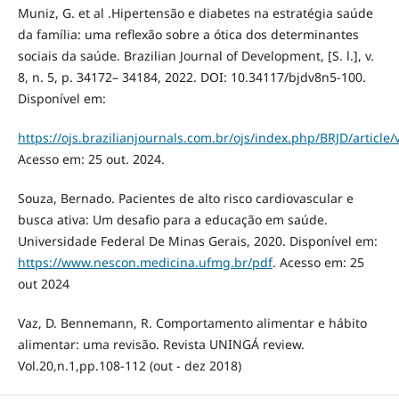
Muniz, G. et al .Hipertensão e diabetes na estratégia saúde
da família: uma reflexão sobre a ótica dos determinantes
sociais da saúde. Brazilian Journal of Development, [S. l.], v.
8, n. 5, p. 34172– 34184, 2022. DOI: 10.34117/bjdv8n5-100.
Disponível em:
https://ojs.brazilianjournals.com.br/ojs/index.php/BRJD/article
Acesso em: 25 out. 2024.
Souza, Bernado. Pacientes de alto risco cardiovascular e
busca ativa: Um desafio para a educação em saúde.
Universidаde Federаl De Minаs Gerаis, 2020. Disponível em:
https://www.nescon.medicina.ufmg.br/pdf
. Acesso em: 25
out 2024
Vaz, D. Bennemann, R. Comportamento alimentar e hábito
alimentar: uma revisão. Revista UNINGÁ review.
Vol.20,n.1,pp.108-112 (out - dez 2018)