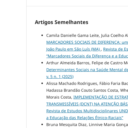
Artigos Semelhantes
Camila Danielle Gama Leite, Julia Coelho A
MARCADORES SOCIAIS DE DIFERENÇA: um r
João Paulo em São Luís (MA)
,
Revista de Es
“Marcadores Sociais da Diferença e a Educ
Arthur Almeida Barros, Felipe de Castro 
Determinantes Sociais na Saúde Mental d
v. 5 n. 1 (2025)
Alissa Machado Rodrigues, Fábio Faria Bace
Hadassa Brandão Couto Santos Costa, Whey
Morais Costa,
IMPLEMENTAÇÃO DE ESTRAT
TRANSMISSÍVEIS (DCNT) NA ATENÇÃO BÁSIC
Revista de Estudos Multidisciplinares UNDB
a Educação das Relações Étnico-Raciais”
Bruna Mesquita Diaz, Linnive Maria Gonçal