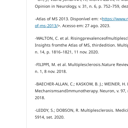
Opinion in Neurology, v. 31, n. 6, p. 752–759, dez
-Atlas of MS 2013. Disponível em: <
https://www.m
of-ms-2013/
>. Acesso em: 27 ago. 2023.
-WALTON, C. et al. Risingprevalenceofmultiplesc
Insights fromthe Atlas of MS, thirdedition. Multip
n. 14, p. 1816–1821, 11 nov. 2020.
-FILIPPI, M. et al. Multiplesclerosis.Nature Revie
n. 1, 8 nov. 2018.
-BAECHER-ALLAN, C.; KASKOW, B. J.; WEINER, H. L
MechanismsandImmunotherapy. Neuron, v. 97, n. 
2018.
-LEDDY, S.; DOBSON, R. Multiplesclerosis. Medicin
5914, set. 2020.