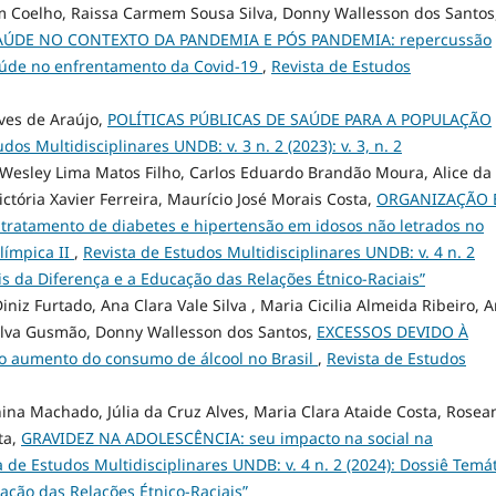
m Coelho, Raissa Carmem Sousa Silva, Donny Wallesson dos Santos
AÚDE NO CONTEXTO DA PANDEMIA E PÓS PANDEMIA: repercussão
saúde no enfrentamento da Covid-19
,
Revista de Estudos
ves de Araújo,
POLÍTICAS PÚBLICAS DE SAÚDE PARA A POPULAÇÃO
dos Multidisciplinares UNDB: v. 3 n. 2 (2023): v. 3, n. 2
Wesley Lima Matos Filho, Carlos Eduardo Brandão Moura, Alice da
ictória Xavier Ferreira, Maurício José Morais Costa,
ORGANIZAÇÃO 
ratamento de diabetes e hipertensão em idosos não letrados no
límpica II
,
Revista de Estudos Multidisciplinares UNDB: v. 4 n. 2
is da Diferença e a Educação das Relações Étnico-Raciais”
niz Furtado, Ana Clara Vale Silva , Maria Cicilia Almeida Ribeiro, 
ilva Gusmão, Donny Wallesson dos Santos,
EXCESSOS DEVIDO À
o aumento do consumo de álcool no Brasil
,
Revista de Estudos
hina Machado, Júlia da Cruz Alves, Maria Clara Ataide Costa, Rosea
ta,
GRAVIDEZ NA ADOLESCÊNCIA: seu impacto na social na
a de Estudos Multidisciplinares UNDB: v. 4 n. 2 (2024): Dossiê Temá
ação das Relações Étnico-Raciais”