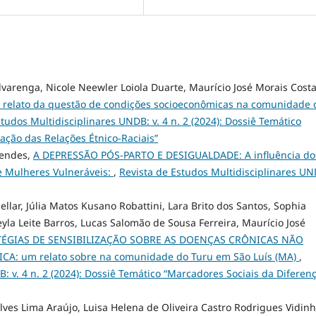
lvarenga, Nicole Neewler Loiola Duarte, Maurício José Morais Costa
elato da questão de condições socioeconômicas na comunidade 
tudos Multidisciplinares UNDB: v. 4 n. 2 (2024): Dossiê Temático
ação das Relações Étnico-Raciais”
Mendes,
A DEPRESSÃO PÓS-PARTO E DESIGUALDADE: A influência do
e Mulheres Vulneráveis:
,
Revista de Estudos Multidisciplinares UN
llar, Júlia Matos Kusano Robattini, Lara Brito dos Santos, Sophia
la Leite Barros, Lucas Salomão de Sousa Ferreira, Maurício José
ÉGIAS DE SENSIBILIZAÇÃO SOBRE AS DOENÇAS CRÔNICAS NÃO
A: um relato sobre na comunidade do Turu em São Luís (MA)
,
: v. 4 n. 2 (2024): Dossiê Temático “Marcadores Sociais da Diferen
ves Lima Araújo, Luisa Helena de Oliveira Castro Rodrigues Vidin