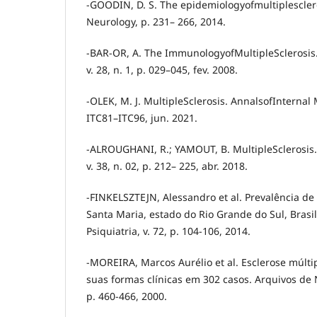
-GOODIN, D. S. The epidemiologyofmultiplesclero
Neurology, p. 231– 266, 2014.
-BAR-OR, A. The ImmunologyofMultipleSclerosis.
v. 28, n. 1, p. 029–045, fev. 2008.
-OLEK, M. J. MultipleSclerosis. AnnalsofInternal M
ITC81–ITC96, jun. 2021.
-ALROUGHANI, R.; YAMOUT, B. MultipleSclerosis.
v. 38, n. 02, p. 212– 225, abr. 2018.
-FINKELSZTEJN, Alessandro et al. Prevalência de
Santa Maria, estado do Rio Grande do Sul, Brasi
Psiquiatria, v. 72, p. 104-106, 2014.
-MOREIRA, Marcos Aurélio et al. Esclerose múltip
suas formas clínicas em 302 casos. Arquivos de N
p. 460-466, 2000.