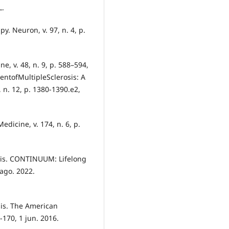
L.
 Neuron, v. 97, n. 4, p.
e, v. 48, n. 9, p. 588–594,
mentofMultipleSclerosis: A
 n. 12, p. 1380-1390.e2,
edicine, v. 174, n. 6, p.
osis. CONTINUUM: Lifelong
 ago. 2022.
is. The American
-170, 1 jun. 2016.