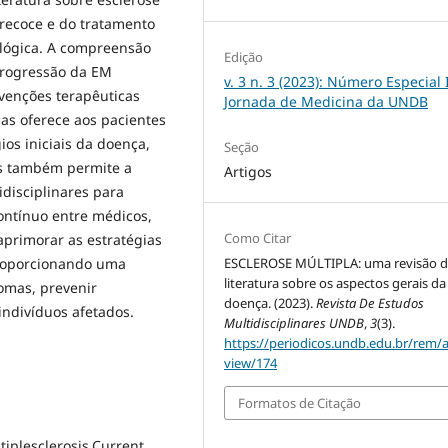
precoce e do tratamento
ológica. A compreensão
Edição
 progressão da EM
v. 3 n. 3 (2023): Número Especial 
rvenções terapêuticas
Jornada de Medicina da UNDB
as oferece aos pacientes
ios iniciais da doença,
Seção
s também permite a
Artigos
disciplinares para
ontínuo entre médicos,
Como Citar
primorar as estratégias
ESCLEROSE MÚLTIPLA: uma revisão 
proporcionando uma
literatura sobre os aspectos gerais da
omas, prevenir
doença. (2023).
Revista De Estudos
indivíduos afetados.
Multidisciplinares UNDB
,
3
(3).
https://periodicos.undb.edu.br/rem/ar
view/174
Formatos de Citação
iplesclerosis.Current