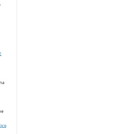
,
E
Ana
ne
tico