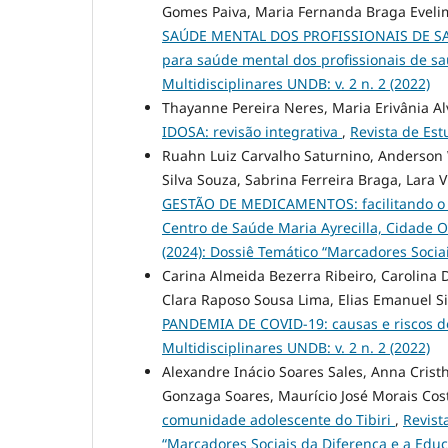
Gomes Paiva, Maria Fernanda Braga Eveli
SAÚDE MENTAL DOS PROFISSIONAIS DE S
para saúde mental dos profissionais de 
Multidisciplinares UNDB: v. 2 n. 2 (2022)
Thayanne Pereira Neres, Maria Erivânia Al
IDOSA: revisão integrativa
,
Revista de Estu
Ruahn Luiz Carvalho Saturnino, Anderson 
Silva Souza, Sabrina Ferreira Braga, Lara V
GESTÃO DE MEDICAMENTOS: facilitando o t
Centro de Saúde Maria Ayrecilla, Cidade O
(2024): Dossiê Temático “Marcadores Socia
Carina Almeida Bezerra Ribeiro, Carolina Di
Clara Raposo Sousa Lima, Elias Emanuel S
PANDEMIA DE COVID-19: causas e riscos d
Multidisciplinares UNDB: v. 2 n. 2 (2022)
Alexandre Inácio Soares Sales, Anna Crist
Gonzaga Soares, Maurício José Morais Cos
comunidade adolescente do Tibiri
,
Revist
“Marcadores Sociais da Diferença e a Educ