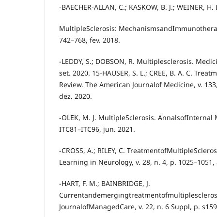
-BAECHER-ALLAN, C.; KASKOW, B. J.; WEINER, H. 
MultipleSclerosis: MechanismsandImmunotherapy.
742–768, fev. 2018.
-LEDDY, S.; DOBSON, R. Multiplesclerosis. Medicin
set. 2020. 15-HAUSER, S. L.; CREE, B. A. C. Treat
Review. The American Journalof Medicine, v. 133,
dez. 2020.
-OLEK, M. J. MultipleSclerosis. AnnalsofInternal M
ITC81–ITC96, jun. 2021.
-CROSS, A.; RILEY, C. TreatmentofMultipleScler
Learning in Neurology, v. 28, n. 4, p. 1025–1051,
-HART, F. M.; BAINBRIDGE, J.
Currentandemergingtreatmentofmultiplescleros
JournalofManagedCare, v. 22, n. 6 Suppl, p. s159