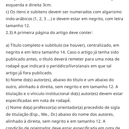
esquerda e direita 3cm.
c) Os itens e subitens devem ser numerados com algarismo
indo-arábicos (1, 2, 3 ...) e devem estar em negrito, com letra
tamanho 12.
2.3) A primeira página do artigo deve conter:
a) Título completo e subtítulo (se houver), centralizado, em
negrito e em letra tamanho 14. Caso o artigo já tenha sido
publicado antes, o título deverá remeter para uma nota de
rodapé́ que indicará o periódico/livro/anais em que tal
artigo já́ fora publicado.
b) Nome do(s) autor(es), abaixo do título e um abaixo do
outro, alinhado à direita, sem negrito e em tamanho 12. A
titulação e o vínculo institucional do(s) autor(es) devem estar
especificadas em nota de rodapé́.
c) Nome do(a) professor(a) orientador(a) precedido de sigla
de titulação (Esp., Me., Dr.) abaixo do nome dos autores,
alinhado à direita, sem negrito e em tamanho 12. A
condição de orientador deve estar especificada em nota de