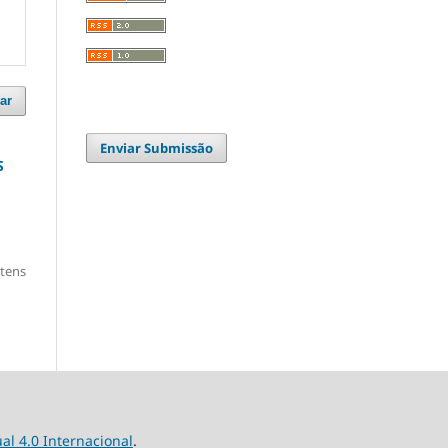
ar
Enviar Submissão
S
itens
l 4.0 Internacional
.