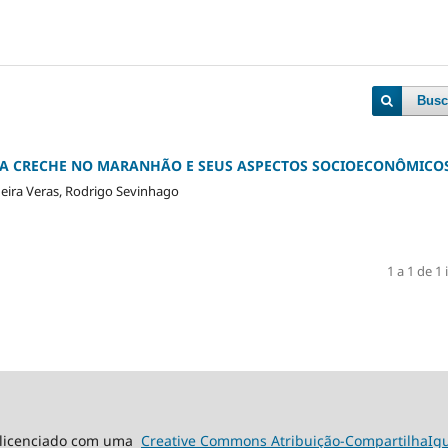
Busc
MA CRECHE NO MARANHÃO E SEUS ASPECTOS SOCIOECONÔMICO
deira Veras, Rodrigo Sevinhago
1 a 1 de 1 
á licenciado com uma
Creative Commons Atribuição-CompartilhaIgua