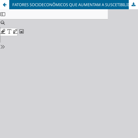
FATORES SOCIOECONÔMICOS QUE AUMENTAM A SUSCETIBILIDADE DE GRAVIDEZ NA ADOLESCÊNCIA