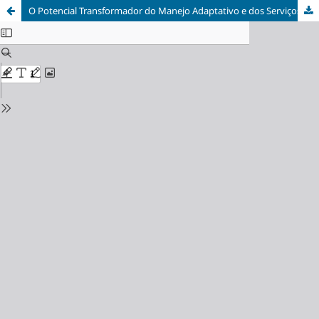
O Potencial Transformador do Manejo Adaptativo e dos Serviços Ecossistêmicos na Gestão Florestal em Mosaico